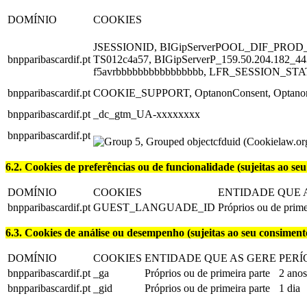
DOMÍNIO
COOKIES
JSESSIONID, BIGipServerPOOL_DIF_PROD_Di
bnpparibascardif.pt
TS012c4a57, BIGipServerP_159.50.204.182_443
f5avrbbbbbbbbbbbbbbbb, LFR_SESSION_ST
bnpparibascardif.pt
COOKIE_SUPPORT, OptanonConsent, Optano
bnpparibascardif.pt
_dc_gtm_UA-xxxxxxxx
bnpparibascardif.pt
cfduid (Cookielaw.o
6.2. Cookies de preferências ou de funcionalidade (sujeitas ao s
DOMÍNIO
COOKIES
ENTIDADE QUE 
bnpparibascardif.pt
GUEST_LANGUADE_ID
Próprios ou de prime
6.3. Cookies de análise ou desempenho (sujeitas ao seu consiment
DOMÍNIO
COOKIES
ENTIDADE QUE AS GERE
PERÍ
bnpparibascardif.pt
_ga
Próprios ou de primeira parte
2 anos
bnpparibascardif.pt
_gid
Próprios ou de primeira parte
1 dia