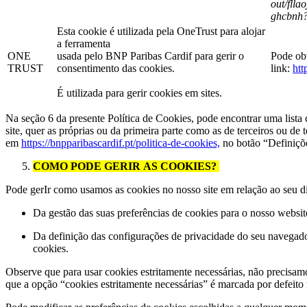
out/flla
ghcbnh?
Esta cookie é utilizada pela OneTrust para alojar
a ferramenta
ONE
usada pelo BNP Paribas Cardif para gerir o
Pode obt
TRUST
consentimento das cookies.
link:
htt
É utilizada para gerir cookies em sites.
Na seção 6 da presente Política de Cookies, pode encontrar uma lista
site, quer as próprias ou da primeira parte como as de terceiros ou de 
em
https://bnpparibascardif.pt/politica-de-cookies,
no botão “Definiçõ
COMO PODE GERIR AS COOKIES?
Pode gerIr como usamos as cookies no nosso site em relação ao seu di
Da gestão das suas preferências de cookies para o nosso websit
Da definição das configurações de privacidade do seu navegado
cookies.
Observe que para usar cookies estritamente necessárias, não precisamo
que a opção “cookies estritamente necessárias” é marcada por defeito