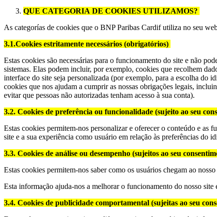
QUE CATEGORIA DE COOKIES UTILIZAMOS?
As categorías de cookies que o BNP Paribas Cardif utiliza no seu web
3.1
.Cookies estritamente necessários (obrigatórios)
Estas cookies são necessárias para o funcionamento do site e não pod
sistemas. Elas podem incluir, por exemplo, cookies que recolhem dado
interface do site seja personalizada (por exemplo, para a escolha do
cookies que nos ajudam a cumprir as nossas obrigações legais, incluin
evitar que pessoas não autorizadas tenham acesso à sua conta).
3.2
. Cookies de preferência ou funcionalidade (sujeito ao seu co
Estas cookies permitem-nos personalizar e oferecer o conteúdo e as fu
site e a sua experiência como usuário em relação às preferências do 
3.3. Cookies de análise ou desempenho (sujeitos ao seu consenti
Estas cookies permitem-nos saber como os usuários chegam ao nosso si
Esta informação ajuda-nos a melhorar o funcionamento do nosso site 
3.4. Cookies de publicidade comportamental (sujeitas ao seu con