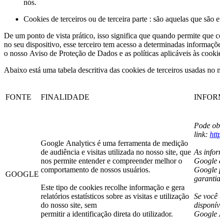
nós.
Cookies de terceiros ou de terceira parte : são aquelas que sã
De um ponto de vista prático, isso significa que quando permite que co
no seu dispositivo, esse terceiro tem acesso a determinadas informaç
o nosso Aviso de Proteção de Dados e as políticas aplicáveis às cookies
Abaixo está uma tabela descritiva das cookies de terceiros usadas no
FONTE
FINALIDADE
INFOR
Pode ob
link:
htt
Google Analytics é uma ferramenta de medição
de audiência e visitas utilizada no nosso site, que
As info
nos permite entender e compreender melhor o
Google a
comportamento de nossos usuários.
Google 
GOOGLE
garantia
Este tipo de cookies recolhe informação e gera
relatórios estatísticos sobre as visitas e utilização
Se você
do nosso site, sem
disponív
permitir a identificação direta do utilizador.
Google 