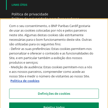
LINKS ÚTEIS
Política de privacidade
Política de privacidade para fornecedores
Whistleblowing
Com o seu consentimento, o BNP Paribas Cardif gostaria
Política de Cookies
de usar as cookies colocadas por nós e pelos parceiros
neste site. Algumas destas cookies são estritamente
necessárias para o bom funcionamento deste site. Outras
PRECISA DE AJUDA?
são utilizadas para os seguintes fins:
- Definir as suas preferências: Estas cookies permitem-nos
Precisa de ajuda?
personalizar e oferecer o conteúdo e as funcionalidades do
Contato
Site, e em particular também a exibição dos nossos
produtos e serviços;
FOLLOW US
- Medição de audiência: Estas cookies permitem-nos a nós
e aos nossos parceiros, compreender como acede ao
nosso Site e medir o número de visitantes ao nosso Site.
Politica de cookies
Definições de cookies
Rejeitar todos