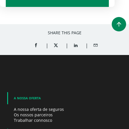
Retailers e utilities
SHARE THIS PAGE
SHARE ON FACEBOOK (OPENS A NEW WINDOW)
SHARE ON TWITTER (OPENS A NEW W
SHARE ON LINKEDIN (OPEN
SHARE BY EMAIL
A NOSSA OFERTA
A nossa oferta de seguros
Os nossos parceiros
Trabalhar connosco